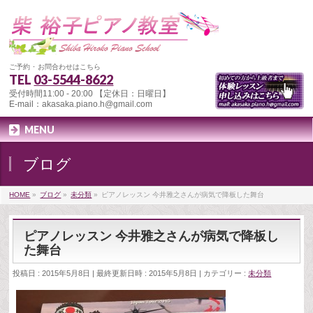
ご予約 ･ お問合わせはこちら
TEL
03-5544-8622
受付時間11:00 - 20:00 【定休日：日曜日】
E-mail：akasaka.piano.h@gmail.com
MENU
ブログ
HOME
»
ブログ
»
未分類
»
ピアノレッスン 今井雅之さんが病気で降板した舞台
ピアノレッスン 今井雅之さんが病気で降板し
た舞台
投稿日 : 2015年5月8日
最終更新日時 : 2015年5月8日
カテゴリー :
未分類