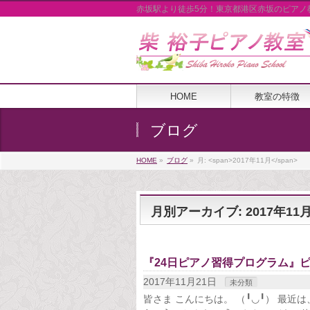
赤坂駅より徒歩5分！東京都港区赤坂のピアノ
HOME
教室の特徴
ブログ
HOME
»
ブログ
»
月: <span>2017年11月</span>
月別アーカイブ: 2017年11
『24日ピアノ習得プログラム』
2017年11月21日
未分類
皆さま こんにちは。 （╹◡╹） 最近