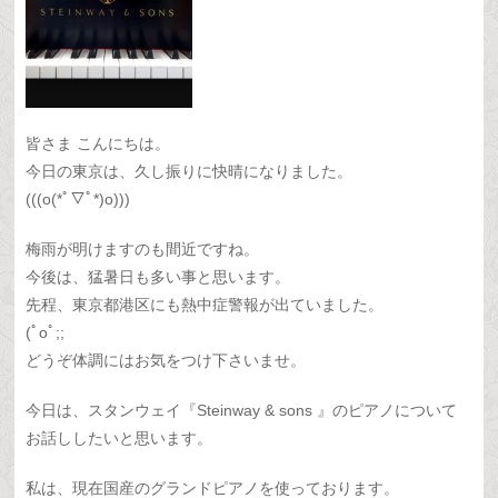
皆さま こんにちは。
今日の東京は、久し振りに快晴になりました。
(((o(*ﾟ▽ﾟ*)o)))
梅雨が明けますのも間近ですね。
今後は、猛暑日も多い事と思います。
先程、東京都港区にも熱中症警報が出ていました。
(ﾟoﾟ;;
どうぞ体調にはお気をつけ下さいませ。
今日は、スタンウェイ『Steinway & sons 』のピアノについて
お話ししたいと思います。
私は、現在国産のグランドピアノを使っております。