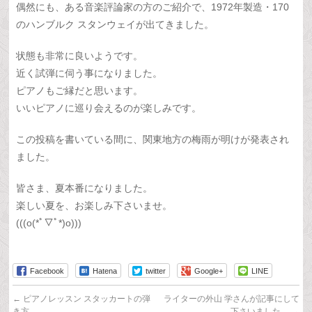
偶然にも、ある音楽評論家の方のご紹介で、1972年製造・170
のハンブルク スタンウェイが出てきました。
状態も非常に良いようです。
近く試弾に伺う事になりました。
ピアノもご縁だと思います。
いいピアノに巡り会えるのが楽しみです。
この投稿を書いている間に、関東地方の梅雨が明けが発表され
ました。
皆さま、夏本番になりました。
楽しい夏を、お楽しみ下さいませ。
(((o(*ﾟ▽ﾟ*)o)))
Facebook
Hatena
twitter
Google+
LINE
←
ピアノレッスン スタッカートの弾
ライターの外山 学さんが記事にして
き方
下さいました。
→